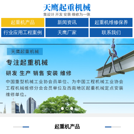
起重机产品
新闻资讯
起重机维修保养
行业应用工程案例
天鹰厂家
联系我们
起重机产品