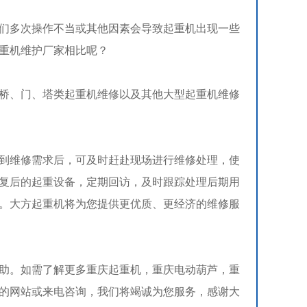
们多次操作不当或其他因素会导致起重机出现一些
重机维护厂家相比呢？
桥、门、塔类起重机维修以及其他大型起重机维修
到维修需求后，可及时赶赴现场进行维修处理，使
复后的起重设备，定期回访，及时跟踪处理后期用
。大方起重机将为您提供更优质、更经济的维修服
助。如需了解更多重庆起重机，重庆电动葫芦，重
的网站或来电咨询，我们将竭诚为您服务，感谢大