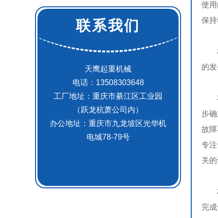
使用
保持
联系我们
桥式
的发
天鹰起重机械
电话：13508303648
工厂地址：重庆市綦江区工业园
我们
（跃龙杭萧公司内）
步确
办公地址：重庆市九龙坡区光华机
故障
电城78-79号
专注
关的
桥梁
完成