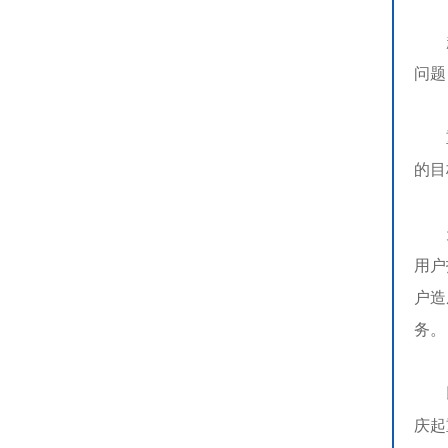
起重
问题
重庆
的目
天鹰
用户
户造
务。
以上
庆起