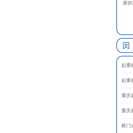
家的
起重
起重
重庆
重庆
桥门