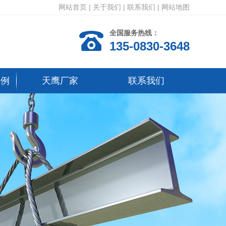
网站首页
|
关于我们
|
联系我们
|
网站地图
全国服务热线：
135-0830-3648
案例
天鹰厂家
联系我们