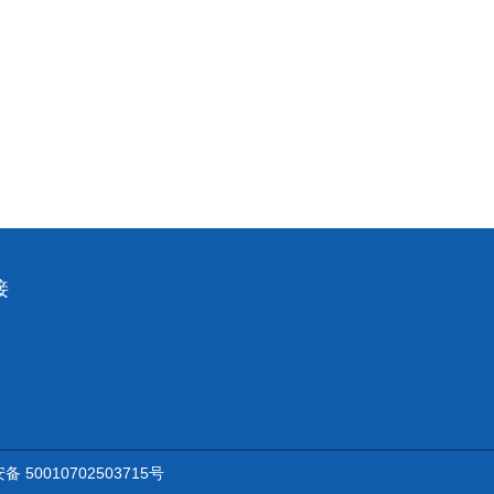
接
 50010702503715号