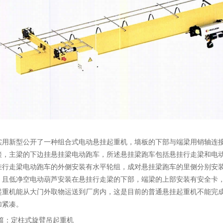
实用新型公开了一种组合式电动悬挂起重机，墙板的下部与端梁用销轴连
接，主梁的下边挂悬挂梁电动跑车，所述悬挂梁跑车包括悬挂行走梁和电
挂行走梁电动跑车的外侧安装有水平轮组，成对悬挂梁跑车的里侧分别安
，且低净空电动葫芦安装在悬挂行走梁的下部，端梁的上部安装有安全卡
起重机能从大门外取物运送到厂房内，这是目前的普通悬挂起重机不能完
加紧凑。
篇：定柱式旋臂吊起重机