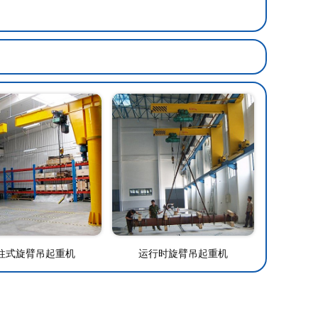
柱式旋臂吊起重机
运行时旋臂吊起重机