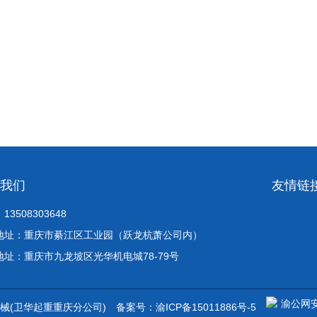
我们
友情链
13508303648
地址：重庆市綦江区工业园（跃龙杭萧公司内）
地址：重庆市九龙坡区光华机电城78-79号
渝公网安备
鹰起重机械(卫华起重重庆分公司)
备案号：渝ICP备15011886号-5