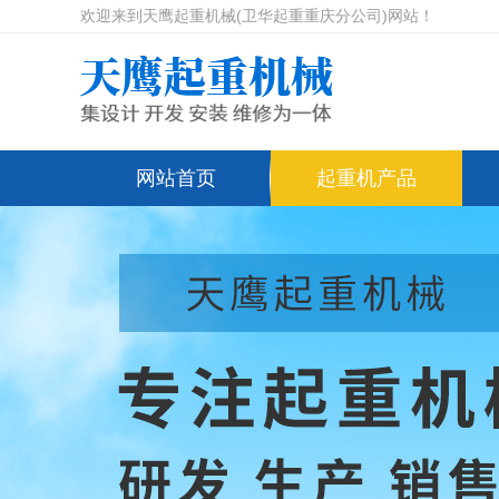
欢迎来到天鹰起重机械(卫华起重重庆分公司)网站！
网站首页
起重机产品