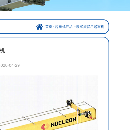
首页
>
起重机产品
>
欧式旋臂吊起重机
机
-04-29